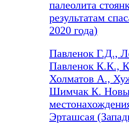
палеолита стоянк
результатам спа
2020 года)
Павленок Г.Д., Л
Павленок К.К.,
К
Холматов А., Ху
Шимчак К.
Новые
местонахождения
Эрташсая (Запа