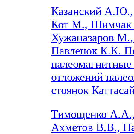
Казанский А.Ю.,
Кот М., Шимчак
Хужаназаров М.,
Павленок К.К.
Пе
палеомагнитные 
отложений палео
стоянок Каттасай
Тимощенко А.А.,
Ахметов В.В., П