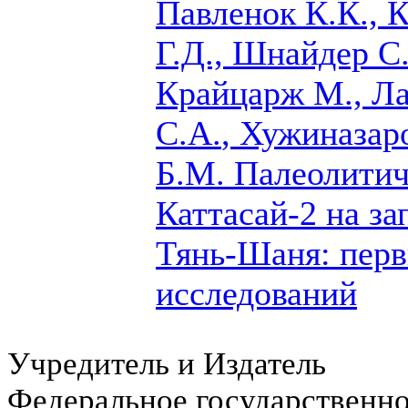
Павленок К.К., 
Г.Д., Шнайдер С
Крайцарж М., Ла
С.А.
, Хужиназар
Б.М.
Палеолитич
Каттасай-2 на з
Тянь-Шаня: перв
исследований
Учредитель и Издатель
Федеральное государственн