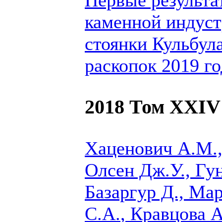
каменной индуст
стоянки Кульбул
раскопок 2019 го
2018 Том XXIV
Хаценович А.М.,
Олсен Дж.У., Гу
Базаргур Д., Ма
С.А.
, Кравцова 