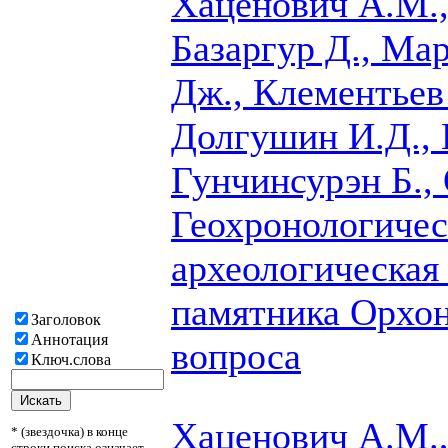
Хаценович А.М.,
Базаргур Д., Мар
Дж., Клементьев
Долгушин И.Д., 
Гунчинсурэн Б.,
Геохронологичес
археологическая
памятника Орхон
Заголовок
Аннотация
вопроса
Ключ.слова
Хаценович А.М.,
* (звездочка) в конце
строки поиска означает