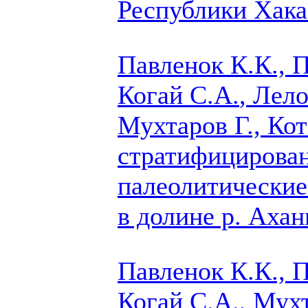
Республики Хака
Павленок К.К., П
Когай С.А.
, Лел
Мухтаров Г., Ко
стратифицирова
палеолитические
в долине р. Ахан
Павленок К.К., П
Когай С.А.
, Мухт