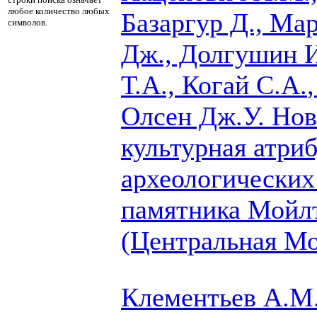
любое количество любых
Базаргур Д., Мар
символов.
Дж., Долгушин И
Т.А.,
Когай С.А.
Олсен Дж.У.
Нова
культурная атри
археологических
памятника Мойл
(Центральная Мо
Клементьев А.М.