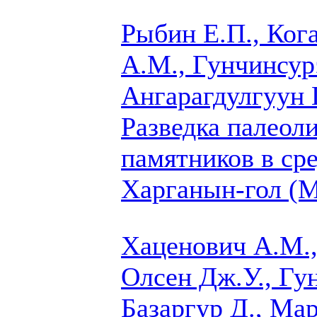
Рыбин Е.П.,
Кога
А.М., Гунчинсурэ
Ангарагдулгуун Г
Разведка палеол
памятников в ср
Харганын-гол (М
Хаценович А.М.,
Олсен Дж.У., Гу
Базаргур Д., Мар