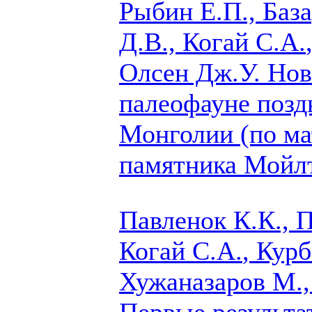
Рыбин Е.П., Баз
Д.В.,
Когай С.А.
Олсен Дж.У.
Нов
палеофауне позд
Монголии (по м
памятника Мойл
Павленок К.К., П
Когай С.А.
, Курб
Хужаназаров М.,
Первые результа