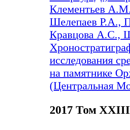
Клементьев А.М
Шелепаев Р.А., 
Кравцова А.С., 
Хроностратигра
исследования ср
на памятнике Ор
(Центральная Мо
2017 Том XXIII