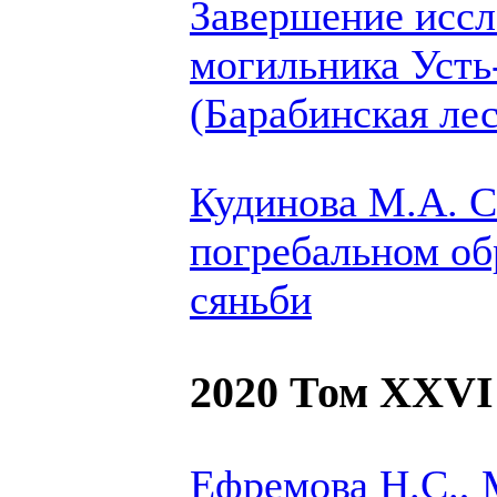
Завершение иссл
могильника Усть
(Барабинская ле
Кудинова М.А.
С
погребальном об
сяньби
2020 Том XXVI
Ефремова Н.С., 