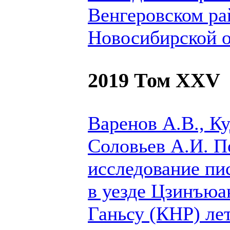
Венгеровском ра
Новосибирской о
2019 Том XXV
Варенов А.В.,
Ку
Соловьев А.И.
По
исследование пи
в уезде Цзинъюа
Ганьсу (КНР) ле