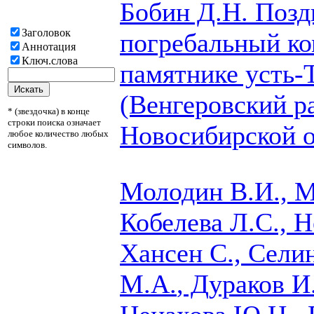
Бобин Д.Н.
Позд
Заголовок
погребальный ко
Аннотация
Ключ.слова
памятнике усть-
(Венгеровский р
* (звездочка) в конце
строки поиска означает
Новосибирской о
любое количество любых
символов.
Молодин В.И., М
Кобелева Л.С., Н
Хансен С., Сели
М.А.
, Дураков И