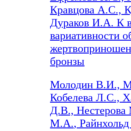
Кравцова А.С.,
К
Дураков И.А.
К в
вариативности о
жертвоприношени
бронзы
Молодин В.И., М
Кобелева Л.С., Х
Д.В., Нестерова
М.А.
, Райнхольд