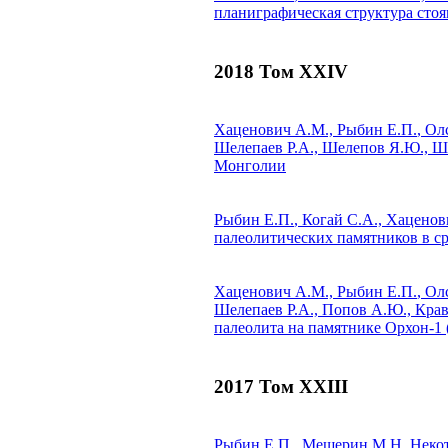
планиграфическая структура стоя
2018 Том XXIV
Хаценович А.М.,
Рыбин Е.П.
, Ол
Шелепаев Р.А., Шелепов Я.Ю., Ш
Монголии
Рыбин Е.П.
, Когай С.А., Хаценов
палеолитических памятников в с
Хаценович А.М.,
Рыбин Е.П.
, Ол
Шелепаев Р.А., Попов А.Ю., Крав
палеолита на памятнике Орхон-1
2017 Том XXIII
Рыбин Е.П.
, Мещерин М.Н.
Некот