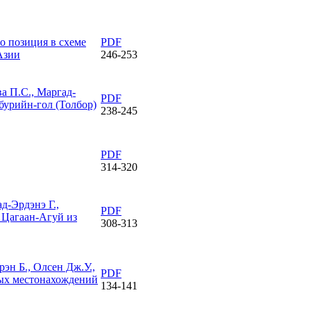
о позиция в схеме
PDF
Азии
246-253
ва П.С., Маргад-
PDF
бурийн-гол (Толбор)
238-245
PDF
314-320
д-Эрдэнэ Г.,
PDF
Цагаан-Агуй из
308-313
рэн Б., Олсен Дж.У.,
PDF
вых местонахождений
134-141