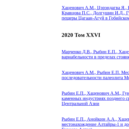
Хаценович А.М., Цэрэндагва Я., 
Кравцова П.С., Долгушин И.Д., Г
пещеры Цагаан-Агуй в Гобийском
2020 Том XXVI
Марченко Д.В.,
Рыбин Е.П.
, Хац
вариабельности в пределах стоян
Хаценович А.М.,
Рыбин Е.П.
Мест
последовательности палеолита 
Рыбин Е.П.
, Хаценович А.М., Гу
каменных индустриях позднего с
Центральной Азии
Рыбин Е.П.
, Анойкин А.А., Хаце
местонахождение Алтайры-1 и дос