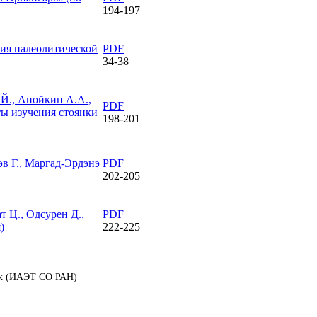
194-197
ия палеолитической
PDF
34-38
 Й., Анойкин А.А.,
PDF
ы изучения стоянки
198-201
эв Г., Маргад-Эрдэнэ
PDF
202-205
т Ц., Одсурен Д.,
PDF
)
222-225
аук (ИАЭТ СО РАН)