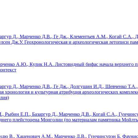
заргур Д., Марченко Д.В., Ге Дж., Клементьев А.М., Когай С.А.,
Олсен Дж.У.
Геохронологическая и археологическая летописи пам
орченко А.Ю., Кулик Н.А.
Листовидный бифас начала верхнего п
контекст
заргур Д., Марченко Д.В., Ге Дж., Долгушин И.Д., Шевченко Т.А.,
я хронология и культурная атрибуция археологических комплек
лия)
М.,
Рыбин Е.П.
, Базаргур Д., Марченко Д.В., Когай С.А., Гунчинс
днего плейстоцена Монголии (по материалам памятника Мойлт
ендю В., Хаценович А.М., Марченко Д.В., Гунчинсурэн Б.
Фаунис