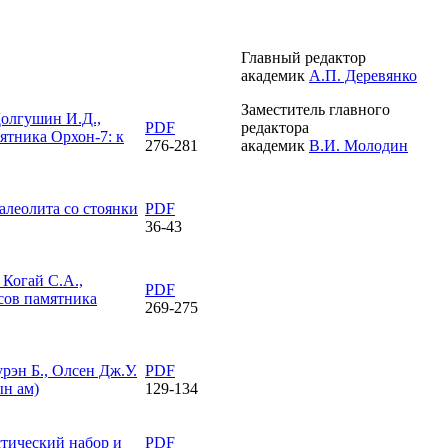
Главный редактор
академик
А.П. Деревянко
Заместитель главного
 Долгушин И.Д.,
PDF
редактора
ятника Орхон-7: к
276-281
академик
В.И. Молодин
алеолита со стоянки
PDF
36-43
 Когай С.А.,
PDF
сов памятника
269-275
урэн Б., Олсен Дж.У.
PDF
ын ам)
129-134
тический набор и
PDF