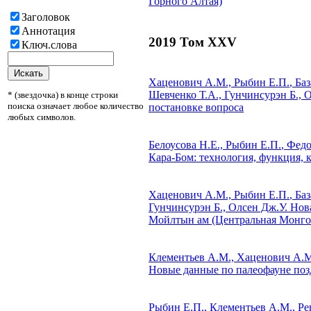
Горного Алтая)
Заголовок
Аннотация
2019 Том XXV
Ключ.слова
Хаценович А.М.,
Рыбин Е.П.
, Ба
Шевченко Т.А., Гунчинсурэн Б., 
* (звездочка) в конце строки
поиска означает любое количество
постановке вопроса
любых символов.
Белоусова Н.Е.,
Рыбин Е.П.
, Фед
Кара-Бом: технология, функция, 
Хаценович А.М.,
Рыбин Е.П.
, Ба
Гунчинсурэн Б., Олсен Дж.У.
Нова
Мойлтын ам (Центральная Монго
Клементьев А.М., Хаценович А.
Новые данные по палеофауне поз
Рыбин Е.П.
, Клементьев А.М., Р