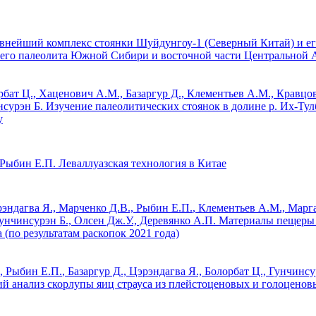
нейший комплекс стоянки Шуйдунгоу-1 (Северный Китай) и ег
него палеолита Южной Сибири и восточной части Центральной 
рбат Ц., Хаценович А.М., Базаргур Д., Клементьев А.М., Кравцо
нсурэн Б.
Изучение палеолитических стоянок в долине р. Их-Тул
у
Рыбин Е.П.
Леваллуазская технология в Китае
рэндагва Я., Марченко Д.В.,
Рыбин Е.П.
, Клементьев А.М., Марга
унчинсурэн Б., Олсен Дж.У., Деревянко А.П.
Материалы пещеры 
(по результатам раскопок 2021 года)
.,
Рыбин Е.П.
, Базаргур Д., Цэрэндагва Я., Болорбат Ц., Гунчинсу
 анализ скорлупы яиц страуса из плейстоценовых и голоцено