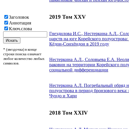
2019 Том XXV
Заголовок
Аннотация
Ключ.слова
Гнездилова И.С.,
Нестеркина А.Л.
, Сол
царств на юге Корейского полуострова:
Кёдон-Сонхёндон в 2019 году
* (звездочка) в конце
строки поиска означает
любое количество любых
Нестеркина А.Л.
, Соловьева Е.А.
Неолит
символов.
раковин на территории Корейского пол
социальной дифференциации
Нестеркина А.Л.
Погребальный обряд н
полуострова в период бронзового века
Чундо и Хари
2018 Том XXIV