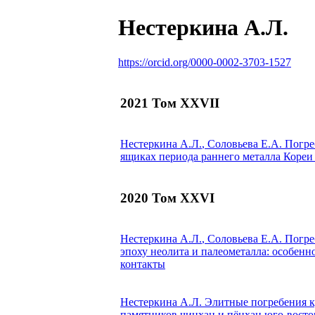
Нестеркина А.Л.
https://orcid.org/0000-0002-3703-1527
2021 Том XXVII
Нестеркина А.Л.
, Соловьева Е.А.
Погре
ящиках периода раннего металла Кореи
2020 Том XXVI
Нестеркина А.Л.
, Соловьева Е.А.
Погреб
эпоху неолита и палеометалла: особенн
контакты
Нестеркина А.Л.
Элитные погребения ку
памятников чинхан и пёнхан юго-восто