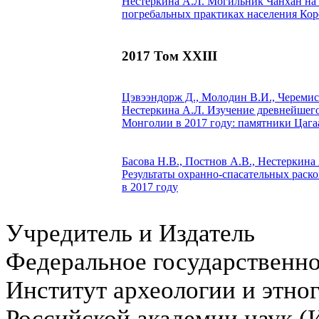
Нестеркина А.Л.
Могильник Чанхан на 
погребальных практиках населения Кор
2017 Том XXIII
Цэвээндорж Д., Молодин В.И., Черемисин
Нестеркина А.Л.
Изучение древнейшего
Монголии в 2017 году: памятники Цага
Басова Н.В., Постнов А.В.,
Нестеркина 
Результаты охранно-спасательных раск
в 2017 году
Учредитель и Издатель
Федеральное государственн
Институт археологии и этно
Российской академии наук 