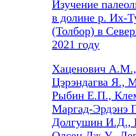
Изучение палеол
в долине р. Их-
(Толбор) в Севе
2021 году
Хаценович А.М.
Цэрэндагва Я., М
Рыбин Е.П., Кле
Маргад-Эрдэнэ Г.
Долгушин И.Д., 
Олсен Дж.У., Де