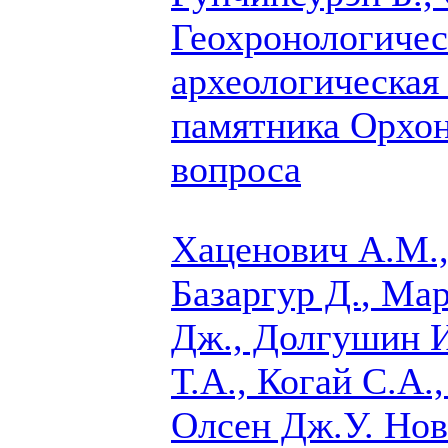
Геохронологичес
археологическая
памятника Орхон
вопроса
Хаценович А.М.,
Базаргур Д.
, Мар
Дж., Долгушин И
Т.А., Когай С.А.
Олсен Дж.У.
Нова