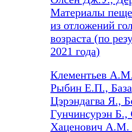
Материалы пеще
из отложений го
возраста (по рез
2021 года)
Клементьев А.М.
Рыбин Е.П.,
База
Цэрэндагва Я., Б
Гунчинсурэн Б.,
Хаценович А.М.