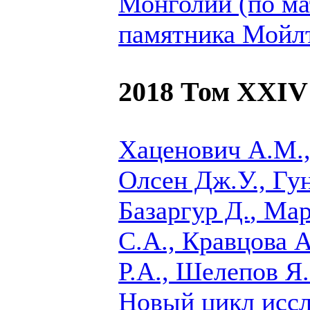
Монголии (по м
памятника Мойл
2018 Том XXIV
Хаценович А.М.,
Олсен Дж.У., Гу
Базаргур Д.
, Мар
С.А., Кравцова 
Р.А., Шелепов Я
Новый цикл иссл