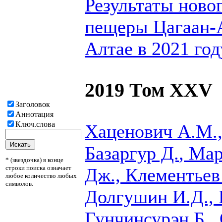
Результаты ново
пещеры Цагаан-
Алтае в 2021 год
2019 Том XXV
Заголовок
Аннотация
Ключ.слова
Хаценович А.М.,
Базаргур Д.
, Мар
* (звездочка) в конце
строки поиска означает
Дж., Клементьев 
любое количество любых
символов.
Долгушин И.Д., 
Гунчинсурэн Б.,