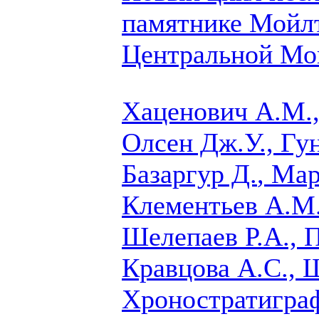
памятнике Мойл
Центральной Мо
Хаценович А.М.,
Олсен Дж.У., Гу
Базаргур Д.
, Мар
Клементьев А.М.
Шелепаев Р.А., 
Кравцова А.С., 
Хроностратигра