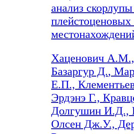
анализ скорлупы 
плейстоценовых 
местонахождени
Хаценович А.М.,
Базаргур Д.
, Ма
Е.П., Клементье
Эрдэнэ Г., Кравц
Долгушин И.Д., 
Олсен Дж.У., Де