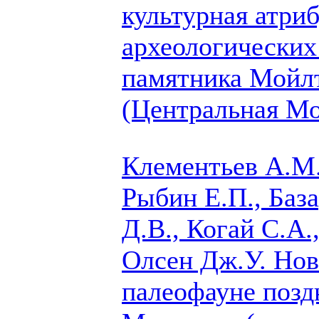
культурная атри
археологических
памятника Мойл
(Центральная Мо
Клементьев А.М.
Рыбин Е.П.,
База
Д.В., Когай С.А.
Олсен Дж.У.
Нов
палеофауне позд