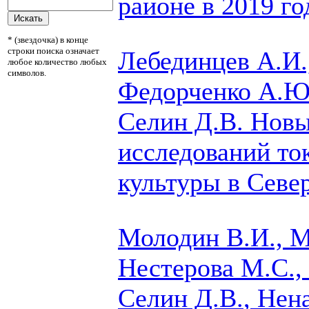
районе в 2019 го
* (звездочка) в конце
строки поиска означает
Лебединцев А.И.
любое количество любых
символов.
Федорченко А.Ю.
Селин Д.В.
Новы
исследований то
культуры в Севе
Молодин В.И., М
Нестерова М.С., 
Селин Д.В.
, Нен