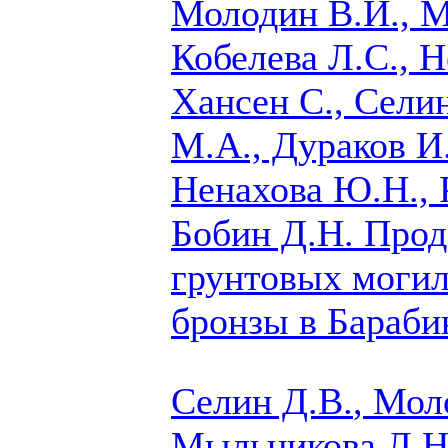
Молодин В.И., М
Кобелева Л.С., Н
Хансен С.,
Селин
М.А., Дураков И
Ненахова Ю.Н., 
Бобин Д.Н.
Прод
грунтовых могил
бронзы в Бараби
Селин Д.В.
, Мол
Мыльникова Л.Н.