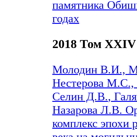
памятника Обиши
годах
2018 Том XXIV
Молодин В.И., М
Нестерова М.С., 
Селин Д.В.
, Гал
Назарова Л.В.
Ор
комплекс эпохи 
века на могильни