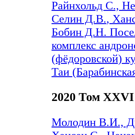
Райнхольд С., Не
Селин Д.В.
, Хан
Бобин Д.Н.
Посе
комплекс андрон
(фёдоровской) к
Таи (Барабинска
2020 Том XXVI
Молодин В.И., Д