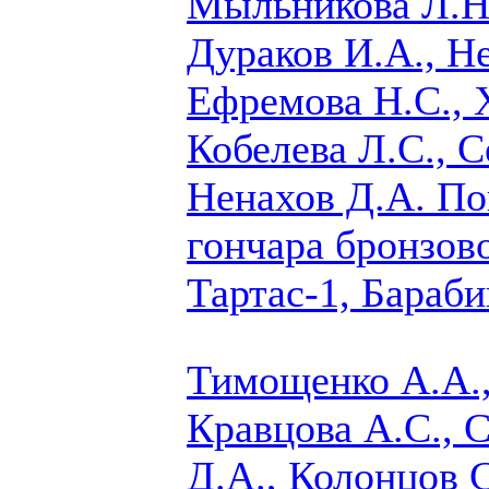
Мыльникова Л.Н.
Дураков И.А., Н
Ефремова Н.С., 
Кобелева Л.С.,
С
Ненахов Д.А.
Пог
гончара бронзов
Тартас-1, Бараби
Тимощенко А.А.,
Кравцова А.С.,
С
Д.А., Колонцов 