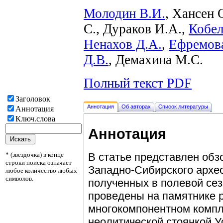
Молодин В.И.
, Хансен 
С., Дураков И.А.,
Кобел
Ненахов Д.А.
,
Ефремова
Д.В.
, Демахина М.С.
Полный текст PDF
Заголовок
Аннотация
Об авторах
Список литературы
Аннотация
Ключ.слова
Аннотация
* (звездочка) в конце
В статье представлен обз
строки поиска означает
Западно-Сибирского архе
любое количество любых
символов.
полученных в полевой сез
проведены на памятнике р
многокомпонентном компл
неолитической стоянкой У