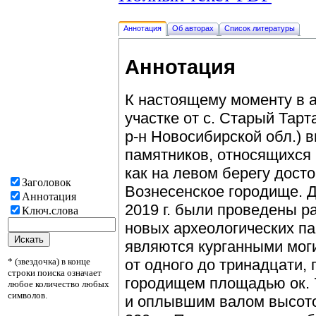
Аннотация
Об авторах
Список литературы
Аннотация
К настоящему моменту в а
участке от с. Старый Тарт
р-н Новосибирской обл.) 
памятников, относящихся 
как на левом берегу дост
Заголовок
Вознесенское городище. Д
Аннотация
2019 г. были проведены 
Ключ.слова
новых археологических па
являются курганными мог
* (звездочка) в конце
от одного до тринадцати, 
строки поиска означает
городищем площадью ок. 7
любое количество любых
символов.
и оплывшим валом высото