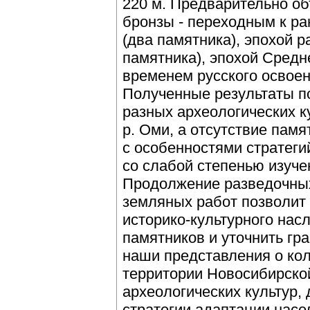
220 м. Предварительно о
бронзы - переходным к р
(два памятника), эпохой р
памятника), эпохой Средн
временем русского освоен
Полученные результаты по
разных археологических к
р. Оми, а отсутствие памя
с особенностями стратеги
со слабой степенью изуче
Продолжение разведочных
земляных работ позволит
историко-культурного нас
памятников и уточнить г
наши представления о кол
территории Новосибирской
археологических культур,
стратегии адаптации нас