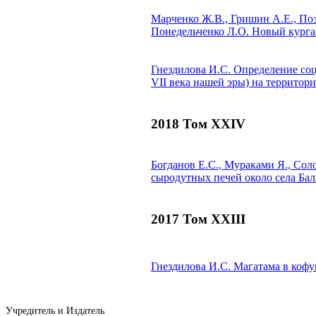
Марченко Ж.В., Гришин А.Е., Поз
Понедельченко Л.О.
Новый курган
Гнездилова И.С.
Определение соц
VII века нашей эры) на территор
2018 Том XXIV
Богданов Е.С., Мураками Я., Сол
сыродутных печей около села Бал
2017 Том XXIII
Гнездилова И.С.
Магатама в кофун
Учредитель и Издатель