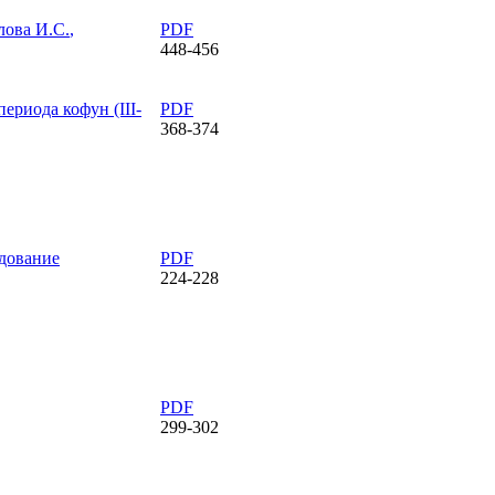
лова И.С.
,
PDF
448-456
риода кофун (III-
PDF
368-374
дование
PDF
224-228
PDF
299-302