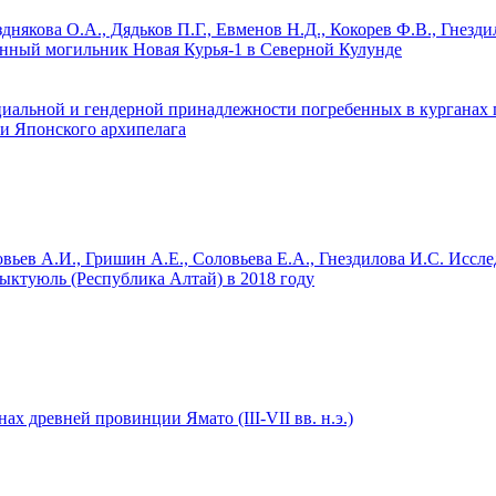
днякова О.А., Дядьков П.Г., Евменов Н.Д., Кокорев Ф.В.,
Гнезди
ный могильник Новая Курья-1 в Северной Кулунде
иальной и гендерной принадлежности погребенных в курганах пе
ии Японского архипелага
овьев А.И., Гришин А.Е., Соловьева Е.А.,
Гнездилова И.С.
Иссле
ыктуюль (Республика Алтай) в 2018 году
ах древней провинции Ямато (III-VII вв. н.э.)