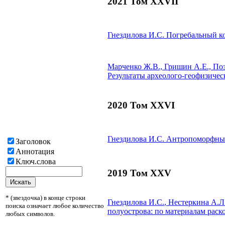
2021 Том XXVII
Гнездилова И.С.
Погребальный ко
Марченко Ж.В., Гришин А.Е., Поз
Результаты археолого-геофизичес
2020 Том XXVI
Гнездилова И.С.
Антропоморфные
Заголовок
Аннотация
Ключ.слова
2019 Том XXV
* (звездочка) в конце строки
Гнездилова И.С.
, Нестеркина А.Л
поиска означает любое количество
полуострова: по материалам раск
любых символов.