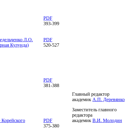
PDF
393-399
едельченко Л.О.
PDF
рная Кулунда)
520-527
PDF
381-388
Главный редактор
академик
А.П. Деревянко
Заместитель главного
редактора
е Корейского
PDF
академик
В.И. Молодин
375-380