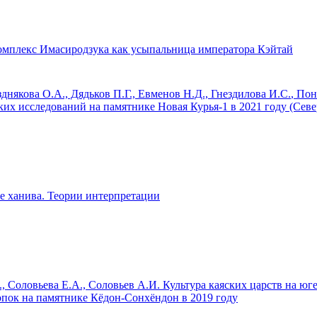
мплекс Имасиродзука как усыпальница императора Кэйтай
днякова О.А., Дядьков П.Г., Евменов Н.Д.,
Гнездилова И.С.
, Пон
ких исследований на памятнике Новая Курья-1 в 2021 году (Севе
 ханива. Теории интерпретации
., Соловьева Е.А., Соловьев А.И.
Культура каяских царств на юг
опок на памятнике Кёдон-Сонхёндон в 2019 году