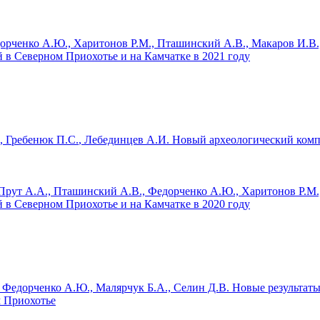
дорченко А.Ю., Харитонов Р.М., Пташинский А.В., Макаров И.В.
 в Северном Приохотье и на Камчатке в 2021 году
.,
Гребенюк П.С.
, Лебединцев А.И.
Новый археологический комп
 Прут А.А., Пташинский А.В., Федорченко А.Ю., Харитонов Р.М.
 в Северном Приохотье и на Камчатке в 2020 году
, Федорченко А.Ю., Малярчук Б.А., Селин Д.В.
Новые результаты
м Приохотье