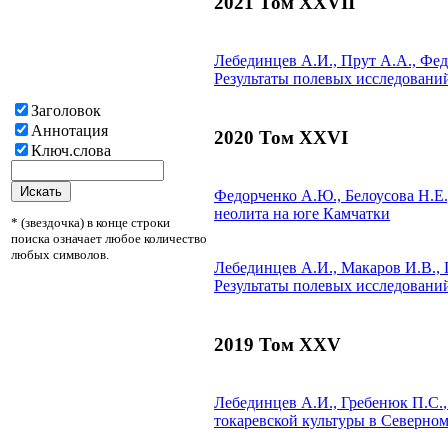
2021 Том XXVII
Лебединцев А.И., Прут А.А., Фе
Результаты полевых исследований
Заголовок
Аннотация
2020 Том XXVI
Ключ.слова
Федорченко А.Ю., Белоусова Н.Е
неолита на юге Камчатки
* (звездочка) в конце строки
поиска означает любое количество
любых символов.
Лебединцев А.И., Макаров И.В.,
Результаты полевых исследований
2019 Том XXV
Лебединцев А.И.,
Гребенюк П.С.
токаревской культуры в Северно