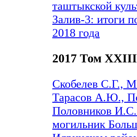
таштыкской кул
Залив-3: итоги п
2018 года
2017 Том XXIII
Скобелев С.Г., М
Тарасов А.Ю.,
П
Половников И.C.
могильник Больш