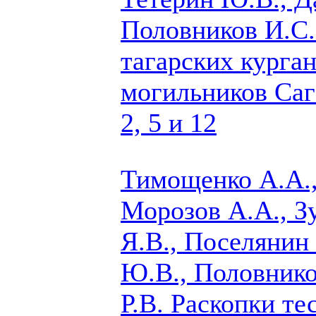
Половников И.C.
тагарских курга
могильников Саг
2, 5 и 12
Тимощенко А.А.,
Морозов А.А., З
Я.В.,
Поселянин 
Ю.В., Половнико
Р.В.
Раскопки те