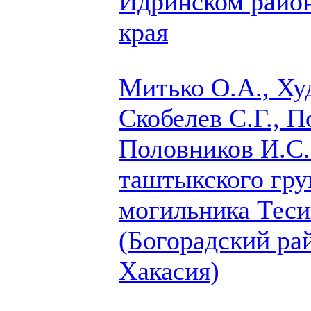
Идринском район
края
Митько О.А., Ху
Скобелев С.Г.,
П
Половников И.C.
таштыкского гру
могильника Теси
(Богорадский ра
Хакасия)