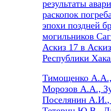
результаты авар
раскопок погреб
эпохи поздней б
могильников Саг
Аскиз 17 в Аски
Республики Хака
Тимощенко А.А.,
Морозов А.А., Зу
Поселянин А.И.
Тетерин Ю.В., Д