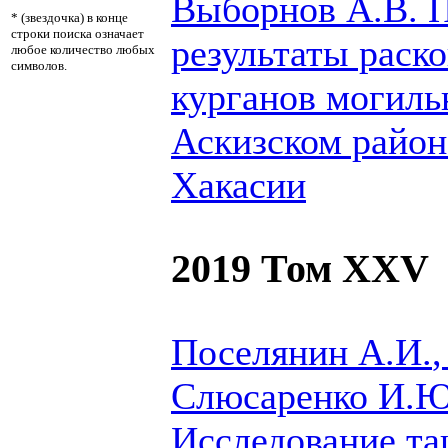
Выборнов А.В.
П
* (звездочка) в конце
строки поиска означает
результаты раск
любое количество любых
символов.
курганов могиль
Аскизском район
Хакасии
2019 Том XXV
Поселянин А.И.
,
Слюсаренко И.Ю
Исследование т