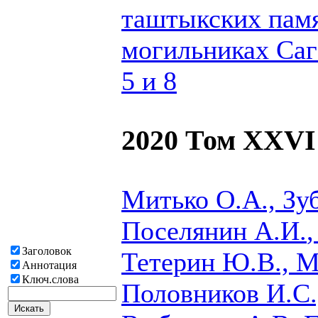
таштыкских памя
могильниках Саг
5 и 8
2020 Том XXVI
Митько О.А., Зуб
Поселянин А.И.
Заголовок
Тетерин Ю.В., М
Аннотация
Ключ.слова
Половников И.C.