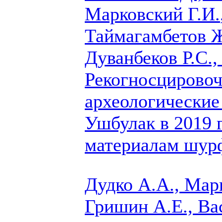
Марковский Г.И.
Таймагамбетов Ж.
Дуванбеков Р.С.
Рекогносцирово
археологические
Ушбулак в 2019 
материалам шурф
Дудко А.А.,
Марк
Гришин А.Е., Ва