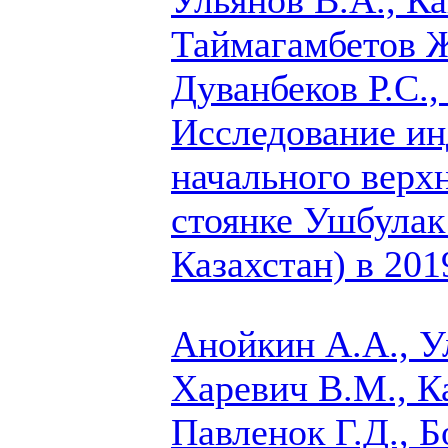
Таймагамбетов Ж.
Дуванбеков Р.С.
Исследование ин
начального верх
стоянке Ушбулак
Казахстан) в 201
Анойкин А.А., У
Харевич В.М., К
Павленок Г.Д., Б