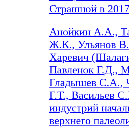
Страшной в 2017
Анойкин А.А., Т
Ж.К., Ульянов В.
Харевич (Шалаги
Павленок Г.Д.,
М
Гладышев С.А., 
Г.Т., Васильев С.
индустрий начал
верхнего палеоли