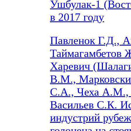
Ушбулак-1 (Вост
в 2017 году
Павленок Г.Д., 
Таймагамбетов Ж
Харевич (Шалаги
В.М.,
Марковски
С.А., Чеха А.М., 
Васильев С.К.
Ис
индустрий рубеж
голоцена на стоя