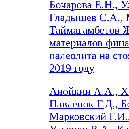
Бочарова Е.Н., У
Гладышев С.А.,
Таймагамбетов 
материалов фина
палеолита на ст
2019 году
Анойкин А.А., Х
Павленок Г.Д., Б
Марковский Г.И.
Ульянов В.А., К