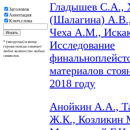
Гладышев С.А., 
Заголовок
Аннотация
(Шалагина) А.В.
Ключ.слова
Чеха А.М., Искак
Исследование
* (звездочка) в конце
строки поиска означает
любое количество любых
финальноплейст
символов.
материалов стоя
2018 году
Анойкин А.А., Т
Ж.К., Козликин М