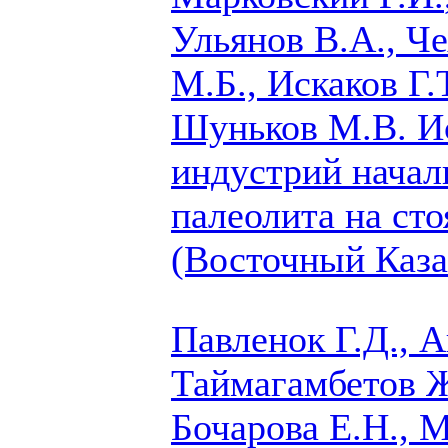
Ульянов В.А., Ч
М.Б., Искаков Г.Т
Шуньков М.В.
Ис
индустрий начал
палеолита на ст
(Восточный Каза
Павленок Г.Д., 
Таймагамбетов Ж
Бочарова Е.Н.,
М