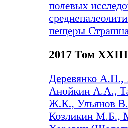
полевых исследо
среднепалеолити
пещеры Страшная
2017 Том XXIII
Деревянко А.П.,
Анойкин А.А., Т
Ж.К., Ульянов В.
Козликин М.Б.,