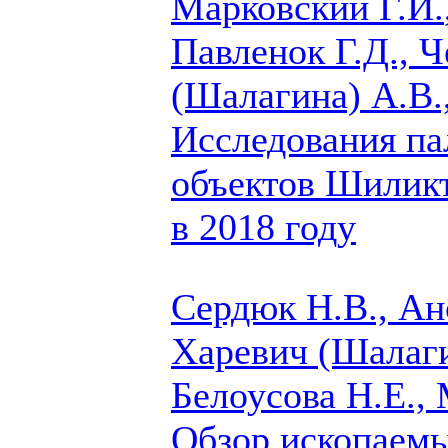
Марковский Г.И.
Павленок Г.Д., 
(Шалагина) А.В.
Исследования па
объектов Шилик
в 2018 году
Сердюк Н.В., Ан
Харевич (Шалаги
Белоусова Н.Е.,
Обзор ископаем