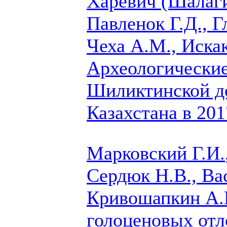
Харевич (Шалаги
Павленок Г.Д., 
Чеха А.М., Искак
Археологические
Шиликтинской до
Казахстана в 201
Марковский Г.И.
Сердюк Н.В., Вас
Кривошапкин А.
голоценовых от