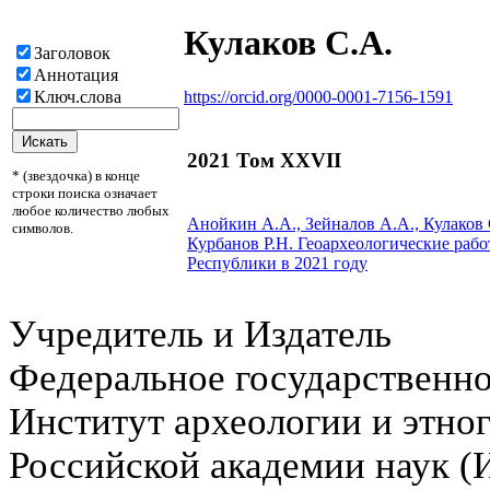
Кулаков С.А.
Заголовок
Аннотация
https://orcid.org/0000-0001-7156-1591
Ключ.слова
2021 Том XXVII
* (звездочка) в конце
строки поиска означает
любое количество любых
Анойкин А.А., Зейналов А.А.,
Кулаков 
символов.
Курбанов Р.Н.
Геоархеологические рабо
Республики в 2021 году
Учредитель и Издатель
Федеральное государственн
Институт археологии и этно
Российской академии наук 