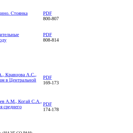
ино. Стоянка
PDF
800-807
ительные
PDF
оду
808-814
А.,
Кравцова А.С.
,
PDF
ам в Центральной
169-173
ев А.М., Когай С.А.,
PDF
я среднего
174-178