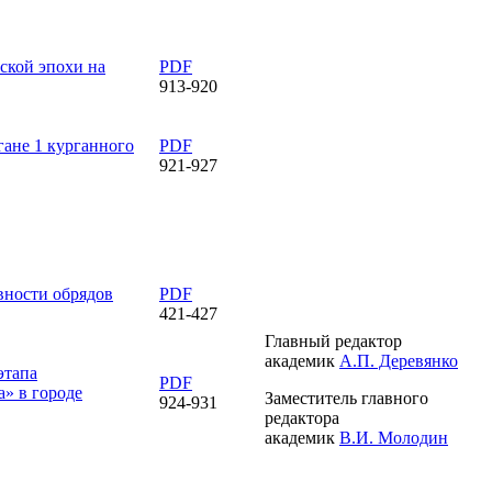
ской эпохи на
PDF
913-920
гане 1 курганного
PDF
921-927
вности обрядов
PDF
421-427
Главный редактор
академик
А.П. Деревянко
этапа
PDF
» в городе
Заместитель главного
924-931
редактора
академик
В.И. Молодин