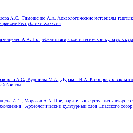
цова А.С.
, Тимощенко А.А.
Археологические материалы таштык
ом районе Республики Хакасия
Тимощенко А.А.
Погребения тагарской и тесинской культур в кур
авцова А.С.
, Кудинова М.А., Дураков И.А.
К вопросу о вариати
ней бронзы
вцова А.С.
, Морозов А.А.
Предварительные результаты второго 
нахождении «Археологический культурный слой Спасского собора