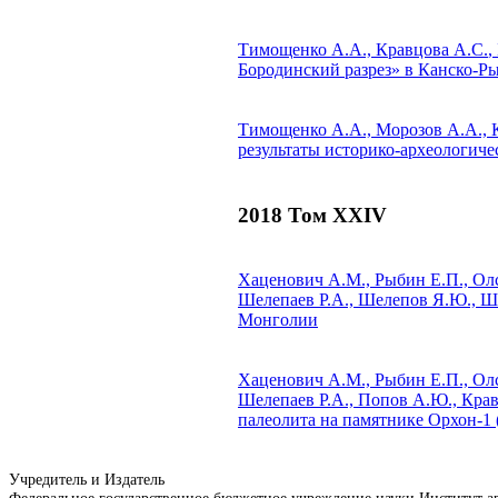
Тимощенко А.А.,
Кравцова А.С.
,
Бородинский разрез» в Канско-Ры
Тимощенко А.А., Морозов А.А.,
результаты историко-археологиче
2018 Том XXIV
Хаценович А.М., Рыбин Е.П., Олсе
Шелепаев Р.А., Шелепов Я.Ю., Ш
Монголии
Хаценович А.М., Рыбин Е.П., Олсе
Шелепаев Р.А., Попов А.Ю.,
Крав
палеолита на памятнике Орхон-1
Учредитель и Издатель