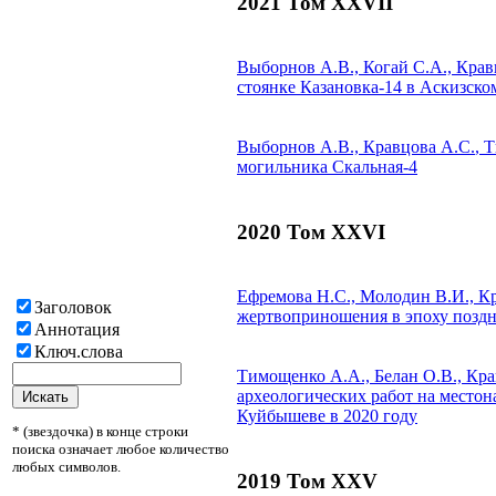
2021 Том XXVII
Выборнов А.В., Когай С.А.,
Крав
стоянке Казановка-14 в Аскизск
Выборнов А.В.,
Кравцова А.С.
, 
могильника Скальная-4
2020 Том XXVI
Ефремова Н.С., Молодин В.И.,
Кр
Заголовок
жертвоприношения в эпоху позд
Аннотация
Ключ.слова
Тимощенко А.А., Белан О.В.,
Кра
археологических работ на место
Куйбышеве в 2020 году
* (звездочка) в конце строки
поиска означает любое количество
любых символов.
2019 Том XXV