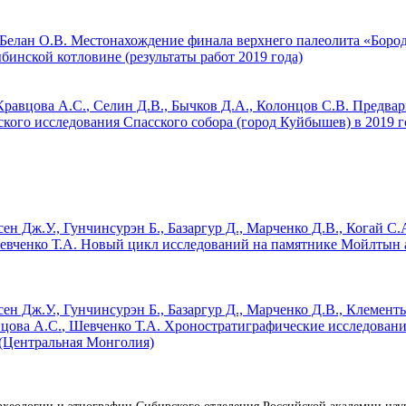
 Белан О.В.
Местонахождение финала верхнего палеолита «Бород
бинской котловине (результаты работ 2019 года)
Кравцова А.С.
, Селин Д.В., Бычков Д.А., Колонцов С.В.
Предвар
ского исследования Спасского собора (город Куйбышев) в 2019 г
н Дж.У., Гунчинсурэн Б., Базаргур Д., Марченко Д.В., Когай С.
евченко Т.А.
Новый цикл исследований на памятнике Мойлтын 
н Дж.У., Гунчинсурэн Б., Базаргур Д., Марченко Д.В., Клементь
цова А.С.
, Шевченко Т.А.
Хроностратиграфические исследовани
 (Центральная Монголия)