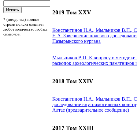
2019 Том XXV
* (звездочка) в конце
строки поиска означает
любое количество любых
Константинов Н.А.,
Мыльников В.П.
, 
символов.
Н.А.
Завершение полевого доследовани
Пазырыкского кургана
Мыльников В.П.
К вопросу о методике 
раскопок археологических памятников 
2018 Том XXIV
Константинов Н.А.,
Мыльников В.П.
, 
доследование внутримогильных констр
Алтае (предварительное сообщение)
2017 Том XXIII