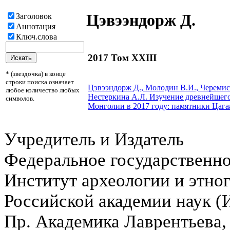
Цэвээндорж Д.
Заголовок
Аннотация
Ключ.слова
2017 Том XXIII
* (звездочка) в конце
строки поиска означает
Цэвээндорж Д.
, Молодин В.И., Черемиси
любое количество любых
Нестеркина А.Л.
Изучение древнейшего
символов.
Монголии в 2017 году: памятники Цага
Учредитель и Издатель
Федеральное государственн
Институт археологии и этно
Российской академии наук 
Пр. Академика Лаврентьева,