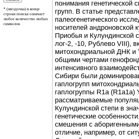
понимания генетической 
* (звездочка) в конце
групп. В статье представ
строки поиска означает
палеогенетического иссле
любое количество любых
символов.
носителей андроновской к
Приобья и Кулундинской с
лог-2, -10, Рублево VIII),
митохондриальной ДНК и 
общими чертами генофонд
интенсивного взаимодейс
Сибири были доминирован
гаплогрупп митохондриальн
гаплогруппы R1a (R1a1a) 
рассматриваемые популяц
Кулундинской степи в зна
генетические особенности
смешения с аборигенными
отличие, например, от си