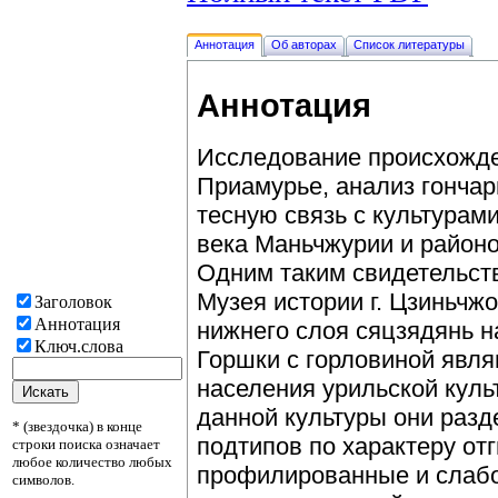
Аннотация
Об авторах
Список литературы
Аннотация
Исследование происхожде
Приамурье, анализ гончар
тесную связь с культурам
века Маньчжурии и районо
Одним таким свидетельств
Музея истории г. Цзиньчж
Заголовок
Аннотация
нижнего слоя сяцзядянь н
Ключ.слова
Горшки с горловиной явля
населения урильской куль
данной культуры они разд
* (звездочка) в конце
подтипов по характеру от
строки поиска означает
любое количество любых
профилированные и слаб
символов.