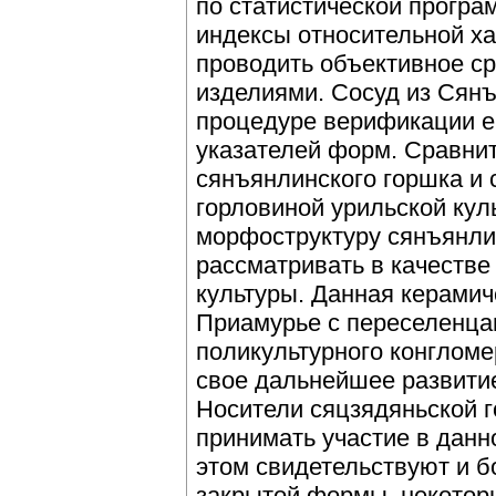
по статистической програм
индексы относительной х
проводить объективное ср
изделиями. Сосуд из Сян
процедуре верификации е
указателей форм. Сравни
сянъянлинского горшка и 
горловиной урильской кул
морфоструктуру сянъянли
рассматривать в качестве
культуры. Данная керамич
Приамурье с переселенца
поликультурного конгломер
свое дальнейшее развитие
Носители сяцзядяньской г
принимать участие в дан
этом свидетельствуют и б
закрытой формы, некотор