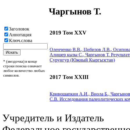
Чаргынов Т.
Заголовок
2019 Том XXV
Аннотация
Ключ.слова
Оленченко В.В., Цибизов Л.В., Осипова
Алишер кызы С.,
Чаргынов Т.
Результат
Сурунгур (Южный Кыргызстан)
* (звездочка) в конце
строки поиска означает
любое количество любых
символов.
2017 Том XXIII
Кривошапкин А.И., Виола Б.,
Чаргынов
С.В.
Исследования палеолитических ко
Учредитель и Издатель
Федеральное государственн