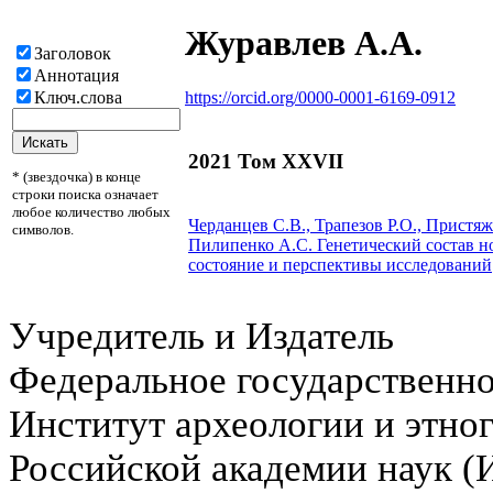
Журавлев А.А.
Заголовок
Аннотация
https://orcid.org/0000-0001-6169-0912
Ключ.слова
2021 Том XXVII
* (звездочка) в конце
строки поиска означает
любое количество любых
Черданцев С.В., Трапезов P.O., Прист
символов.
Пилипенко A.C.
Генетический состав н
состояние и перспективы исследований
Учредитель и Издатель
Федеральное государственн
Институт археологии и этно
Российской академии наук 