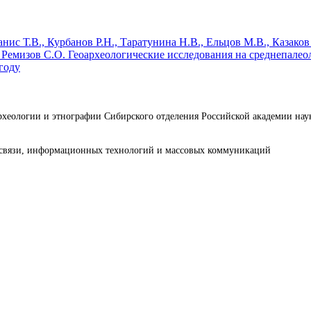
нис Т.В., Курбанов Р.Н., Таратунина Н.В., Ельцов М.В.,
Казаков
 Ремизов С.О.
Геоархеологические исследования на среднепалео
году
археологии и этнографии Сибирского отделения Российской академии н
е связи, информационных технологий и массовых коммуникаций