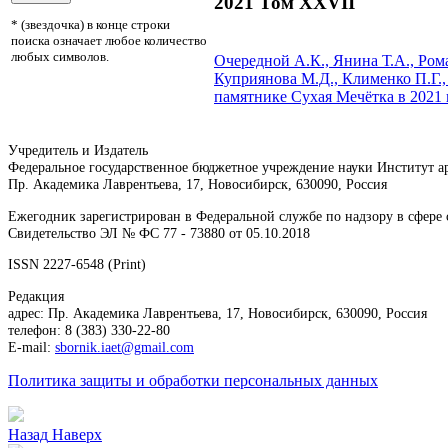
2021 Том XXVII
* (звездочка) в конце строки
поиска означает любое количество
любых символов.
Очередной А.К., Янина Т.А., Рома
Куприянова М.Д., Клименко П.Г.,
памятнике Сухая Мечётка в 2021 
Учредитель и Издатель
Федеральное государственное бюджетное учреждение науки Институт 
Пр. Академика Лаврентьева, 17, Новосибирск, 630090, Россия
Ежегодник зарегистрирован в Федеральной службе по надзору в сфер
Свидетельство ЭЛ № ФС 77 - 73880 от 05.10.2018
ISSN 2227-6548 (Print)
Редакция
адрес: Пр. Академика Лаврентьева, 17, Новосибирск, 630090, Россия
телефон: 8 (383) 330-22-80
E-mail:
sbornik.iaet@gmail.com
Политика защиты и обработки персональных данных
Назад
Наверх