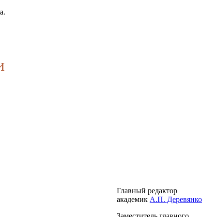
а.
и
Главный редактор
академик
А.П. Деревянко
Заместитель главного