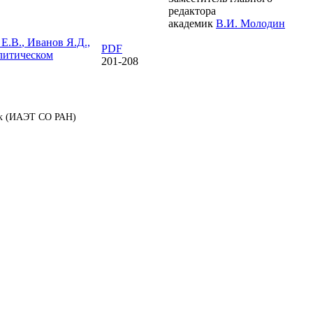
редактора
академик
В.И. Молодин
 Е.В.
, Иванов Я.Д.,
PDF
литическом
201-208
аук (ИАЭТ СО РАН)