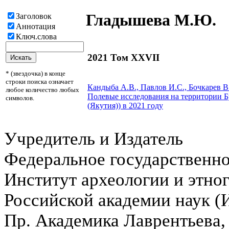
Гладышева М.Ю.
Заголовок
Аннотация
Ключ.слова
2021 Том XXVII
* (звездочка) в конце
строки поиска означает
Кандыба А.В., Павлов И.С., Бочкарев В
любое количество любых
Полевые исследования на территории Б
символов.
(Якутия)) в 2021 году
Учредитель и Издатель
Федеральное государственн
Институт археологии и этно
Российской академии наук 
Пр. Академика Лаврентьева,