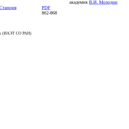
академик
В.И. Молодин
 Станция
PDF
862-868
аук (ИАЭТ СО РАН)