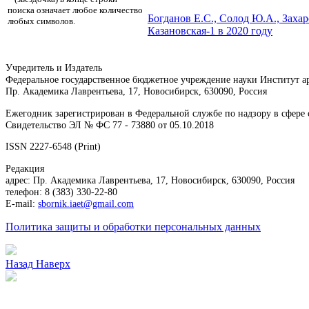
поиска означает любое количество
Богданов Е.С., Солод Ю.А.,
Захар
любых символов.
Казановская-1 в 2020 году
Учредитель и Издатель
Федеральное государственное бюджетное учреждение науки Институт 
Пр. Академика Лаврентьева, 17, Новосибирск, 630090, Россия
Ежегодник зарегистрирован в Федеральной службе по надзору в сфер
Свидетельство ЭЛ № ФС 77 - 73880 от 05.10.2018
ISSN 2227-6548 (Print)
Редакция
адрес: Пр. Академика Лаврентьева, 17, Новосибирск, 630090, Россия
телефон: 8 (383) 330-22-80
E-mail:
sbornik.iaet@gmail.com
Политика защиты и обработки персональных данных
Назад
Наверх