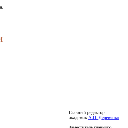
а.
и
Главный редактор
академик
А.П. Деревянко
Заместитель главного