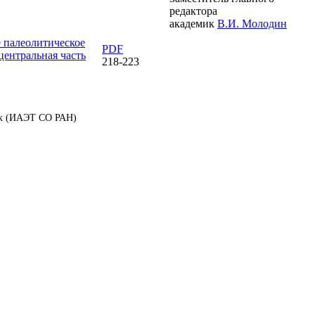
редактора
академик
В.И. Молодин
 палеолитическое
PDF
центральная часть
218-223
аук (ИАЭТ СО РАН)