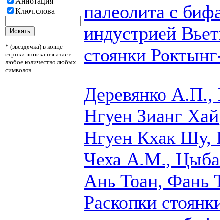
Аннотация
палеолита с биф
Ключ.слова
индустрией Вьет
* (звездочка) в конце
стоянки Роктынг-
строки поиска означает
любое количество любых
символов.
Деревянко А.П.,
Нгуен Зианг Хай
Нгуен Кхак Шу, 
Чеха А.М., Цыба
Ань Тоан, Фань 
Раскопки стоянк