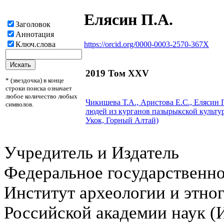
Елясин П.А.
Заголовок
Аннотация
https://orcid.org/0000-0003-2570-367X
Ключ.слова
2019 Том XXV
* (звездочка) в конце
строки поиска означает
любое количество любых
Чикишева Т.А., Аристова Е.С.,
Елясин 
символов.
людей из курганов пазырыкской культу
Укок, Горный Алтай)
Учредитель и Издатель
Федеральное государственн
Институт археологии и этно
Российской академии наук 