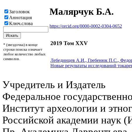
Малярчук Б.А.
Заголовок
Аннотация
Ключ.слова
https://orcid.org/0000-0002-0304-0652
2019 Том XXV
* (звездочка) в конце
строки поиска означает
любое количество любых
символов.
Лебединцев А.И., Гребенюк П.С., Федо
Новые результаты исследований токаре
Учредитель и Издатель
Федеральное государственн
Институт археологии и этно
Российской академии наук 
Пр. Академика Лаврентьева,