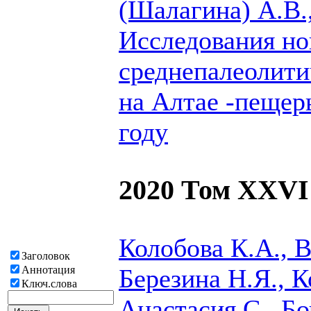
(Шалагина) А.В.
Исследования но
среднепалеолити
на Алтае -пещер
году
2020 Том XXVI
Колобова К.А., В
Заголовок
Березина Н.Я., 
Аннотация
Ключ.слова
Анастасия C., Бо