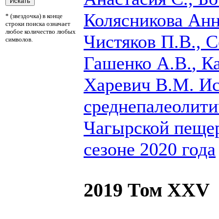
Колясникова Анна
* (звездочка) в конце
строки поиска означает
любое количество любых
Чистяков П.В., 
символов.
Гашенко А.В.
, К
Харевич В.М.
Ис
среднепалеолити
Чагырской пеще
сезоне 2020 года
2019 Том XXV