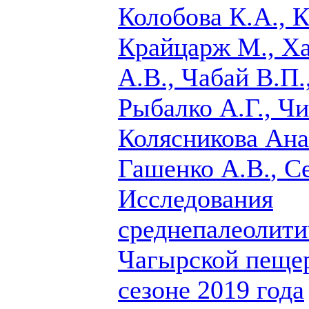
Колобова К.А., 
Крайцарж М., Х
А.В., Чабай В.П.
Рыбалко А.Г., Чи
Колясникова Ана
Гашенко А.В.
, С
Исследования
среднепалеолити
Чагырской пеще
сезоне 2019 года