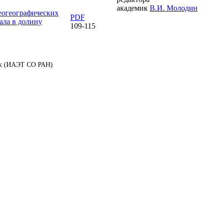
академик
В.И. Молодин
еогеографических
PDF
ала в долину
109-115
аук (ИАЭТ СО РАН)