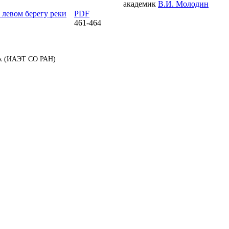
академик
В.И. Молодин
 левом берегу реки
PDF
461-464
аук (ИАЭТ СО РАН)