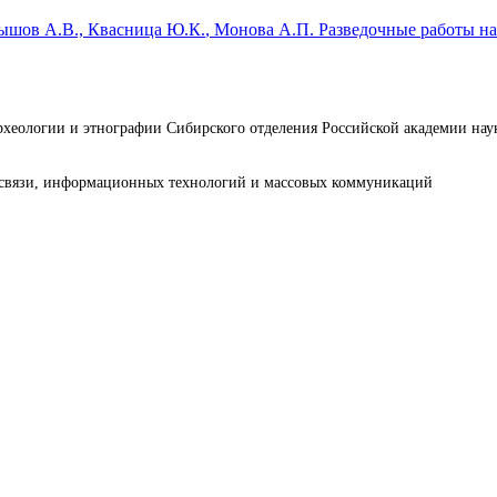
нышов А.В.,
Квасница Ю.К.
, Монова А.П.
Разведочные работы на
археологии и этнографии Сибирского отделения Российской академии н
е связи, информационных технологий и массовых коммуникаций