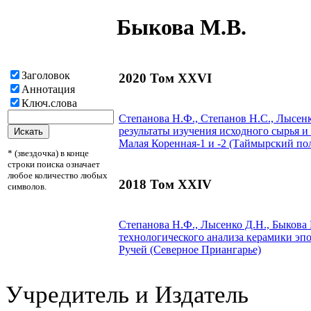
Быкова М.В.
Заголовок
2020 Том XXVI
Аннотация
Ключ.слова
Степанова Н.Ф., Степанов Н.С., Лысен
результаты изучения исходного сырья 
Малая Коренная-1 и -2 (Таймырский по
* (звездочка) в конце
строки поиска означает
любое количество любых
2018 Том XXIV
символов.
Степанова Н.Ф., Лысенко Д.Н.,
Быкова 
технологического анализа керамики эпо
Ручей (Северное Приангарье)
Учредитель и Издатель