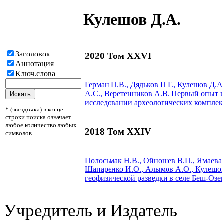
Кулешов Д.А.
Заголовок
2020 Том XXVI
Аннотация
Ключ.слова
Герман П.В., Дядьков П.Г.,
Кулешов Д.А
А.С., Веретенников А.В.
Первый опыт и
исследовании археологических компле
* (звездочка) в конце
строки поиска означает
любое количество любых
2018 Том XXIV
символов.
Полосьмак Н.В., Ойношев В.П., Ямаева Е
Шапаренко И.О., Алымов А.О.,
Кулешо
геофизической разведки в селе Беш-Озе
Учредитель и Издатель