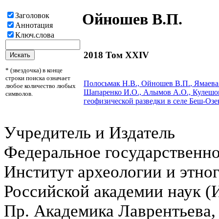
Ойношев В.П.
Заголовок
Аннотация
Ключ.слова
2018 Том XXIV
* (звездочка) в конце
строки поиска означает
Полосьмак Н.В.,
Ойношев В.П.
, Ямаева
любое количество любых
Шапаренко И.О., Алымов А.О., Кулешо
символов.
геофизической разведки в селе Беш-Озе
Учредитель и Издатель
Федеральное государственн
Институт археологии и этно
Российской академии наук 
Пр. Академика Лаврентьева,