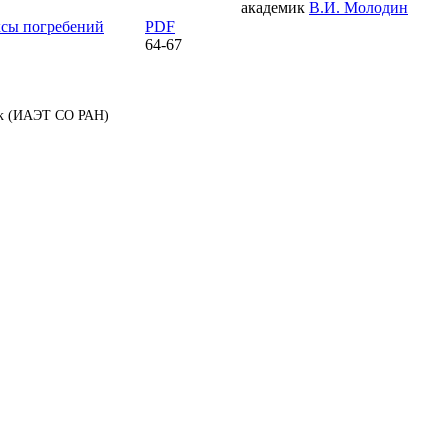
академик
В.И. Молодин
ксы погребений
PDF
64-67
аук (ИАЭТ СО РАН)