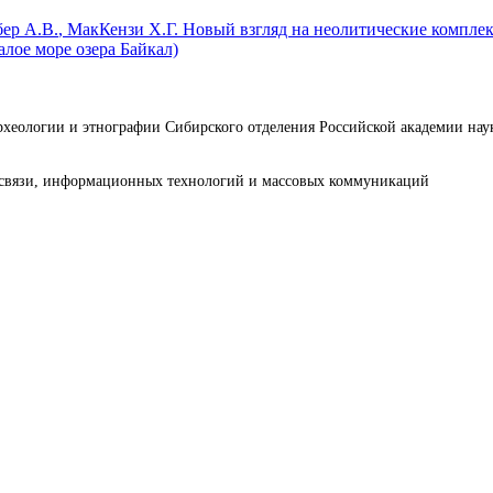
ер А.В.
, МакКензи Х.Г.
Новый взгляд на неолитические компле
ое море озера Байкал)
археологии и этнографии Сибирского отделения Российской академии н
е связи, информационных технологий и массовых коммуникаций