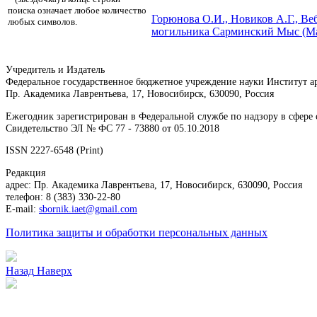
поиска означает любое количество
Горюнова О.И., Новиков А.Г.,
Веб
любых символов.
могильника Сарминский Мыс (Мал
Учредитель и Издатель
Федеральное государственное бюджетное учреждение науки Институт 
Пр. Академика Лаврентьева, 17, Новосибирск, 630090, Россия
Ежегодник зарегистрирован в Федеральной службе по надзору в сфер
Свидетельство ЭЛ № ФС 77 - 73880 от 05.10.2018
ISSN 2227-6548 (Print)
Редакция
адрес: Пр. Академика Лаврентьева, 17, Новосибирск, 630090, Россия
телефон: 8 (383) 330-22-80
E-mail:
sbornik.iaet@gmail.com
Политика защиты и обработки персональных данных
Назад
Наверх