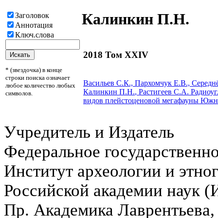
Калинкин П.Н.
Заголовок
Аннотация
Ключ.слова
2018 Том XXIV
* (звездочка) в конце
строки поиска означает
Васильев С.К., Пархомчук Е.В., Середн
любое количество любых
Калинкин П.Н.
, Растигеев С.А.
Радиоуг
символов.
видов плейстоценовой мегафауны Юж
Учредитель и Издатель
Федеральное государственн
Институт археологии и этно
Российской академии наук 
Пр. Академика Лаврентьева,