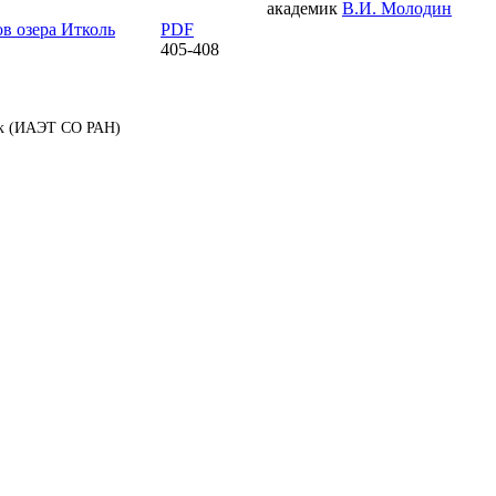
академик
В.И. Молодин
в озера Итколь
PDF
405-408
аук (ИАЭТ СО РАН)