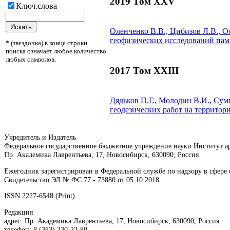
2019 Том XXV
Ключ.слова
Оленченко В.В.,
Цибизов Л.В.
, О
геофизических исследований па
* (звездочка) в конце строки
поиска означает любое количество
любых символов.
2017 Том XXIII
Дядьков П.Г., Молодин В.И., Сум
геодезических работ на территор
Учредитель и Издатель
Федеральное государственное бюджетное учреждение науки Институт 
Пр. Академика Лаврентьева, 17, Новосибирск, 630090, Россия
Ежегодник зарегистрирован в Федеральной службе по надзору в сфер
Свидетельство ЭЛ № ФС 77 - 73880 от 05.10.2018
ISSN 2227-6548 (Print)
Редакция
адрес: Пр. Академика Лаврентьева, 17, Новосибирск, 630090, Россия
телефон: 8 (383) 330-22-80