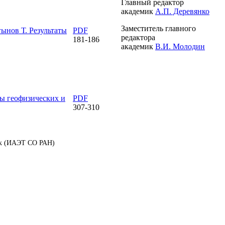
Главный редактор
академик
А.П. Деревянко
Заместитель главного
гынов Т.
Результаты
PDF
редактора
181-186
академик
В.И. Молодин
ы геофизических и
PDF
307-310
аук (ИАЭТ СО РАН)