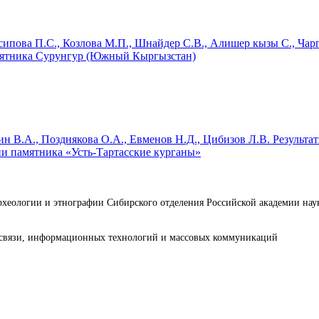
сипова П.С., Козлова М.П., Шнайдер С.В., Алишер кызы С., Чар
мятника Сурунгур (Южный Кыргызстан)
ин В.А., Позднякова О.А., Евменов Н.Д.,
Цибизов Л.В.
Результат
ии памятника «Усть-Тартасские курганы»
археологии и этнографии Сибирского отделения Российской академии н
е связи, информационных технологий и массовых коммуникаций