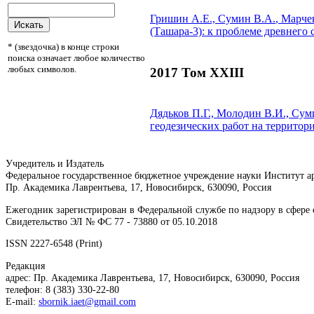
Гришин А.Е.,
Сумин В.А.
, Марче
(Ташара-3): к проблеме древнего
* (звездочка) в конце строки
поиска означает любое количество
любых символов.
2017 Том XXIII
Дядьков П.Г., Молодин В.И.,
Сум
геодезических работ на территор
Учредитель и Издатель
Федеральное государственное бюджетное учреждение науки Институт 
Пр. Академика Лаврентьева, 17, Новосибирск, 630090, Россия
Ежегодник зарегистрирован в Федеральной службе по надзору в сфер
Свидетельство ЭЛ № ФС 77 - 73880 от 05.10.2018
ISSN 2227-6548 (Print)
Редакция
адрес: Пр. Академика Лаврентьева, 17, Новосибирск, 630090, Россия
телефон: 8 (383) 330-22-80
E-mail:
sbornik.iaet@gmail.com