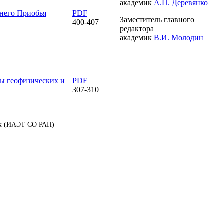
академик
А.П. Деревянко
него Приобья
PDF
Заместитель главного
400-407
редактора
академик
В.И. Молодин
ы геофизических и
PDF
307-310
аук (ИАЭТ СО РАН)