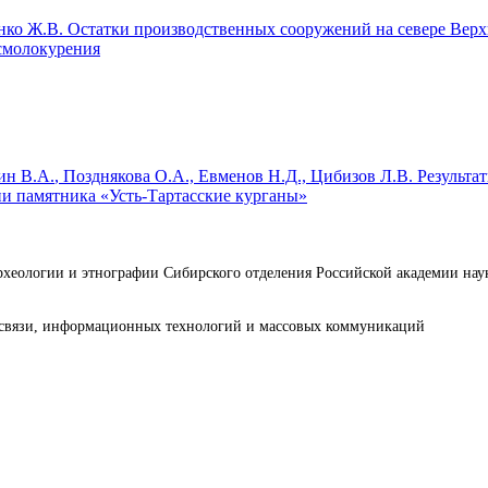
нко Ж.В.
Остатки производственных сооружений на севере Верх
 смолокурения
ин В.А.
, Позднякова О.А., Евменов Н.Д., Цибизов Л.В.
Результат
ии памятника «Усть-Тартасские курганы»
археологии и этнографии Сибирского отделения Российской академии н
е связи, информационных технологий и массовых коммуникаций