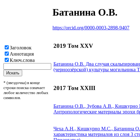
Батанина О.В.
https://orcid.org/0000-0003-2898-9407
2019 Том XXV
Заголовок
Аннотация
Ключ.слова
Батанина О.В.
Два случая скальпирован
(черноозёрской) культуры могильника Т
* (звездочка) в конце
2017 Том XXIII
строки поиска означает
любое количество любых
символов.
Батанина О.В.
, Зубова А.В., Кишкурно 
Антропологические материалы эпохи бр
Чеха А.Н., Кишкурно М.С.,
Батанина О
характеристика материалов из слоя 3 с
Приангарье)