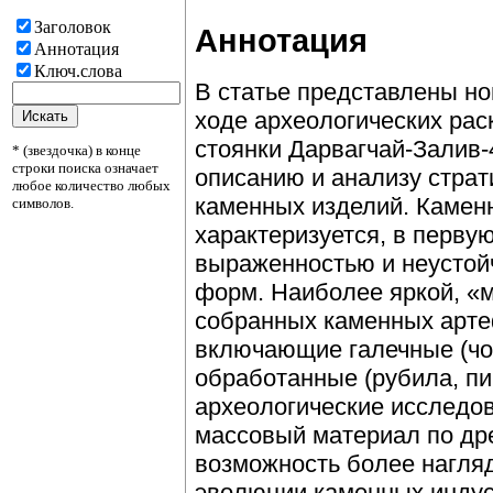
Заголовок
Аннотация
Аннотация
Ключ.слова
В статье представлены но
ходе археологических рас
стоянки Дарвагчай-Залив-
* (звездочка) в конце
строки поиска означает
описанию и анализу страт
любое количество любых
каменных изделий. Камен
символов.
характеризуется, в перву
выраженностью и неустой
форм. Наиболее яркой, «
собранных каменных арте
включающие галечные (чо
обработанные (рубила, п
археологические исследо
массовый материал по дре
возможность более нагля
эволюции каменных индуст