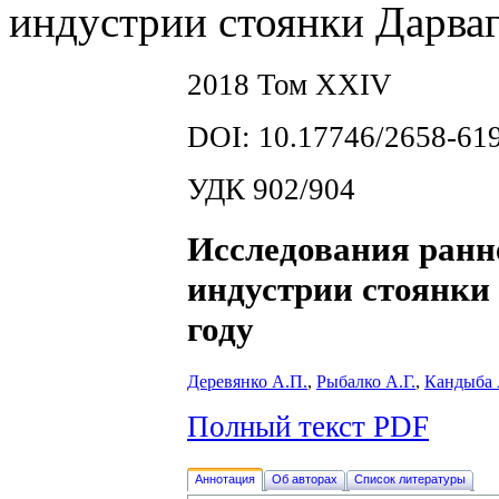
индустрии стоянки Дарваг
2018 Том XXIV
DOI: 10.17746/2658-619
УДК 902/904
Исследования ранн
индустрии стоянки 
году
Деревянко А.П.
,
Рыбалко А.Г.
,
Кандыба 
Полный текст PDF
Аннотация
Об авторах
Список литературы