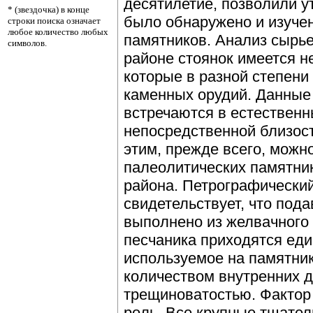
десятилетие, позволили у
* (звездочка) в конце
было обнаружено и изуче
строки поиска означает
любое количество любых
памятников. Анализ сырье
символов.
районе стоянок имеется н
которые в разной степени
каменных орудий. Данные 
встречаются в естественн
непосредственной близос
этим, прежде всего, можн
палеолитических памятни
района. Петрографический
свидетельствует, что по
выполнено из желвачного 
песчаника приходятся еди
используемое на памятни
количеством внутренних д
трещиноватостью. Фактор
роль. Все крупные тщате