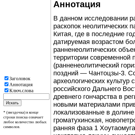
Аннотация
В данном исследовании 
раскопок неолитических 
Китая, где в последние г
датируемая возрастом бол
ранненеолитических объек
территории современной 
(ранненеолитический гори
поздний — Чантоцзы-3. С
Заголовок
археологических культур 
Аннотация
российского Дальнего Вос
Ключ.слова
древнего гончарства в рег
новыми материалами прив
локализованные в долине
* (звездочка) в конце
строки поиска означает
громатухинская, новопетр
любое количество любых
ранняя фаза 1 Хоутаомуга
символов.