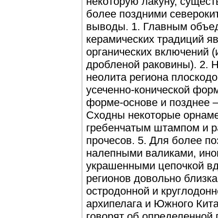
некоторую лакуну, сущес
более поздними североки
выводы. 1. Главным объе
керамических традиций яв
органических включений 
дробленой раковины). 2. 
неолита региона плоскод
усеченно-конической форм
форме-основе и позднее —
Сходны некоторые орнам
гребенчатым штампом и 
прочесов. 5. Для более п
налепными валиками, ино
украшенными цепочкой вд
регионов довольно близка
остродонной и круглодонн
архипелага и Южного Кит
говорят об определенной