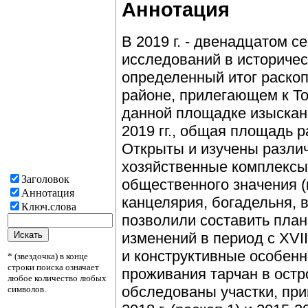
Аннотация
В 2019 г. - двенадцатом с
исследований в историчес
определенный итог раскоп
районе, прилегающем к Т
данной площадке изыскани
2019 гг., общая площадь р
Открыты и изучены разли
хозяйственные комплексы,
Заголовок
общественного значения (
Аннотация
канцелярия, богадельня, в
Ключ.слова
позволили составить план
изменений в период с XVII
и конструктивные особенн
* (звездочка) в конце
строки поиска означает
проживания тарчан в остро
любое количество любых
обследованы участки, пр
символов.