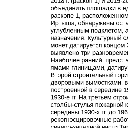
2018 г. (раскоп 1) и 2015-2
объединить площадки в е
раскопе 1, расположенном
Иртыша, обнаружены оста
углубленным подклетом, а
назначения. Культурный с
монет датируется концом X
выявлено три разновреме
Наиболее ранний, предст
ямами-глинищами, датируе
Второй строительный гори
дворовыми вымостками, в
построенной в середине 19
1930-е гг. На третьем ст
столбы-стулья пожарной 
середины 1930-х гг. до 196
рекогносцировочные работ
северо-западной части Та