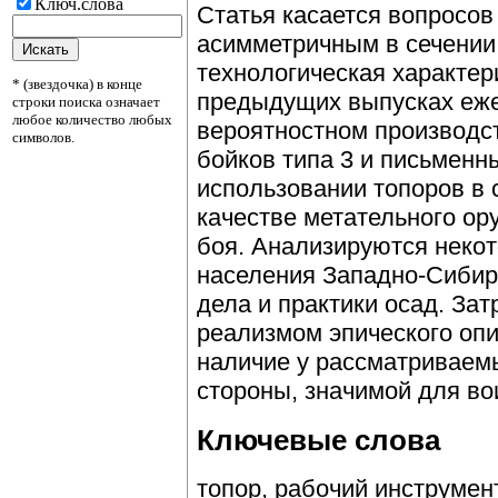
Ключ.слова
Статья касается вопросов
асимметричным в сечении 
технологическая характер
* (звездочка) в конце
предыдущих выпусках еже
строки поиска означает
любое количество любых
вероятностном производс
символов.
бойков типа 3 и письменн
использовании топоров в 
качестве метательного ор
боя. Анализируются неко
населения Западно-Сибир
дела и практики осад. Зат
реализмом эпического оп
наличие у рассматриваем
стороны, значимой для во
Ключевые слова
топор, рабочий инструмент